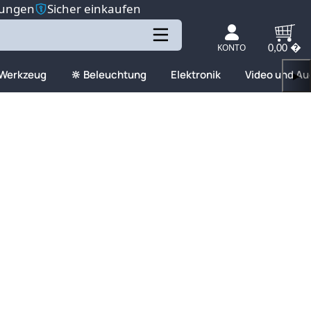
tungen
Sicher einkaufen
KONTO
0,00 �
 Werkzeug
🔆 Beleuchtung
Elektronik
Video und Au
▶