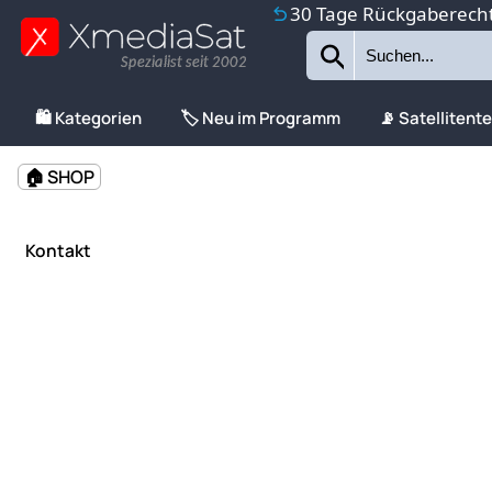
30 Tage Rückgaberech
Spezialist seit 2002
🛍️ Kategorien
🏷️ Neu im Programm
📡 Satellitent
🏠 SHOP
Kontakt