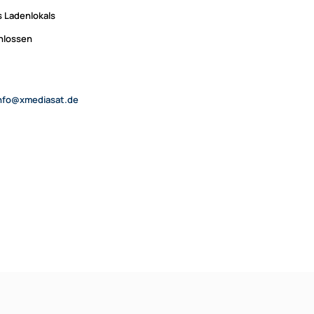
 Ladenlokals
chlossen
nfo@xmediasat.de