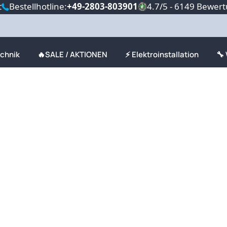
t
Bestellhotline:
+49-2803-803901
4.7/5 - 6149 Bewer
echnik
🔥SALE / AKTIONEN
⚡ Elektroinstallation
🔧