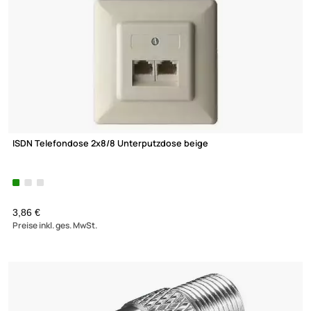
21,90 €
(12)
Preise inkl. ges. MwSt.
Andrehhilfe / F-Montageschlüssel zum Aufdrehen der F-Steck