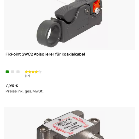
Sat LNB-Adapter Adapter kompatibel mit Technisatspiegel (
Satman 650 /
850 )
(205)
19,90 €
Preise inkl. ges. MwSt.