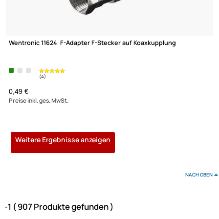
ab 0,12 €
Preise inkl. ges. MwSt.
ISDN Telefondose 2x8/8 Unterputzdose beige
3,86 €