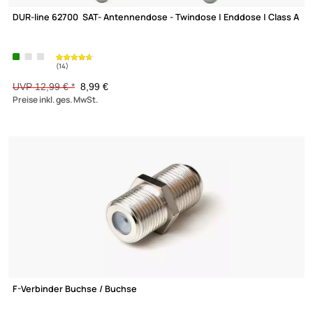
Abisolierer für Koaxialkabel einfaches Abisolieren aller gängige
Antennenkabel SWC1
3,87 €
Preise inkl. ges. MwSt.
-30,8%