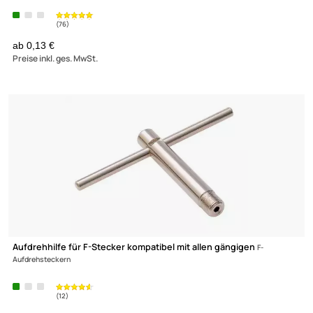
DUR-line 62700 SAT- Antennendose - Twindose | Enddose | Cla
UVP 12,99 € *
8,99 €
Preise inkl. ges. MwSt.