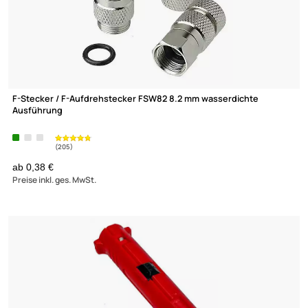
F-Stecker / Push-On F-Stecker 6.8 mm OVZ 027 / F-6-TD SELF
INSTALL
5.1 NI - Kompressionsstecker
(1)
ab 0,60 €
Preise inkl. ges. MwSt.