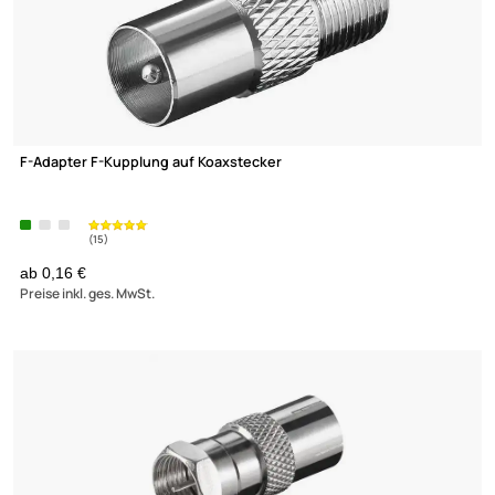
1,99 €
Preise inkl. ges. MwSt.
(2)
F-Stecker / F-Aufdrehstecker 7.5 mm BigNut mit Dichtring