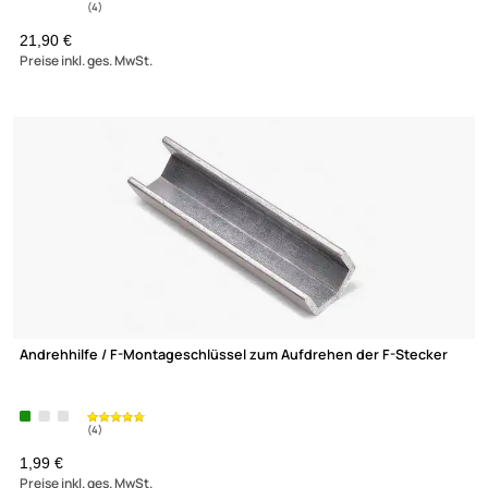
6,99 €
Preise inkl. ges. MwSt.
(76)
Transmedia FR10 DC Blocker ( F-Buchse auf F-Stecker )