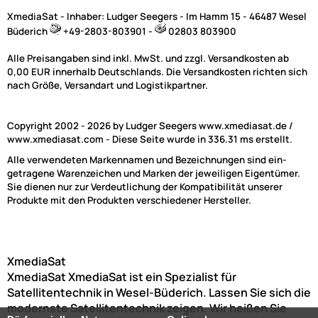
XmediaSat - Inhaber: Ludger Seegers - Im Hamm 15 - 46487 Wesel
Büderich
+49-2803-803901 -
02803 803900
Weitere Ergebnisse anzeigen
Alle Preisangaben sind inkl. MwSt. und zzgl. Versandkosten ab
0,00 EUR innerhalb Deutschlands. Die Versandkosten richten sich
nach Größe, Versandart und Logistikpartner.
NAC
Copyright 2002 - 2026 by Ludger Seegers www.xmediasat.de /
www.xmediasat.com - Diese Seite wurde in 336.31 ms erstellt.
-1 ( 907 Produkte gefunden )
Alle verwendeten Markennamen und Bezeichnungen sind ein-
getragene Warenzeichen und Marken der jeweiligen Eigentümer.
Sie dienen nur zur Verdeutlichung der Kompatibilität unserer
Produkte mit den Produkten verschiedener Hersteller.
XmediaSat
XmediaSat
XmediaSat ist ein Spezialist für
Satellitentechnik in Wesel-Büderich. Lassen Sie sich die
(21)
modernste Satellitentechnik zeigen. Wir heißen Sie