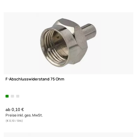
100 Meter - Transmedia TK17-100L-M Netzwerkkabel / Verlegek
200 MHz CAT5e halogenfrei Meterware
62,- €
Preise inkl. ges. MwSt.
(2)