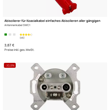
F-Stecker / F-Aufdrehstecker FSW82 8.2 mm wasserdichte
Ausführung
ab 0,38 €
Preise inkl. ges. MwSt.
(2)