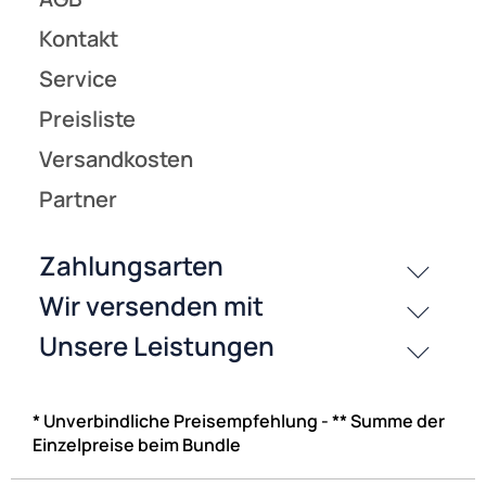
(17)
Wentronic 11624 F-Adapter F-Stecker auf Koaxkupplung
* Unverbindliche Preisempfehlung - ** Summe der
0,49 €
Einzelpreise beim Bundle
Preise inkl. ges. MwSt.