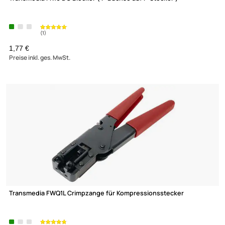
(14)
3,39 €
Preise inkl. ges. MwSt.
Gibertini MF 3120 CR Original 3-fach Multifeedhalter variabel