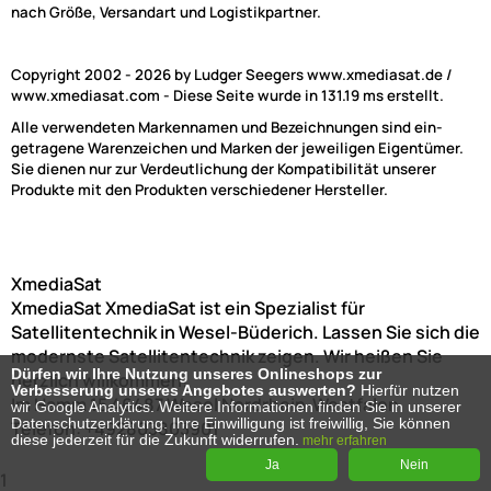
nach Größe, Versandart und Logistikpartner.
Copyright 2002 - 2026 by Ludger Seegers www.xmediasat.de /
www.xmediasat.com - Diese Seite wurde in 131.19 ms erstellt.
Alle verwendeten Markennamen und Bezeichnungen sind ein-
getragene Warenzeichen und Marken der jeweiligen Eigentümer.
Sie dienen nur zur Verdeutlichung der Kompatibilität unserer
Produkte mit den Produkten verschiedener Hersteller.
XmediaSat
XmediaSat
XmediaSat ist ein Spezialist für
Satellitentechnik in Wesel-Büderich. Lassen Sie sich die
modernste Satellitentechnik zeigen. Wir heißen Sie
Dürfen wir Ihre Nutzung unseres Onlineshops zur
herzlich willkommen!
Verbesserung unseres Angebotes auswerten?
Hierfür nutzen
Im Hamm 15
46487
Wesel
Nordrhein-Westfalen
wir Google Analytics. Weitere Informationen finden Sie in unserer
Datenschutzerklärung. Ihre Einwilligung ist freiwillig, Sie können
Telefon:
+492803803901
diese jederzeit für die Zukunft widerrufen.
mehr erfahren
Ja
Nein
1