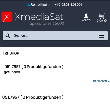
Bestellhotline:
+49-2803-803901
Spezialist seit 2002
KONTO
🏠 SHOP
051.7957 ( 0 Produkt gefunden )
gefunden
NAC
051.7957 ( 0 Produkt gefunden )