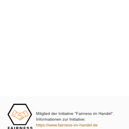
XmediaSat
Über uns
Impressum
Datenschutz
Widerrufsbelehrung
↩ Vertrag widerrufen
AGB
Kontakt
Mitglied der Initiative "Fairness im Handel".
Service
Informationen zur Initiative:
https://www.fairness-im-handel.de
Preisliste