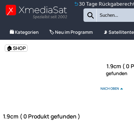
30 Tage Rückgaberech
Spezialist seit 2002
🛍️ Kategorien
🏷️ Neu im Programm
📡 Satellitent
🏠 SHOP
1.9cm ( 0 
gefunden
NACH OBEN
1.9cm ( 0 Produkt gefunden )