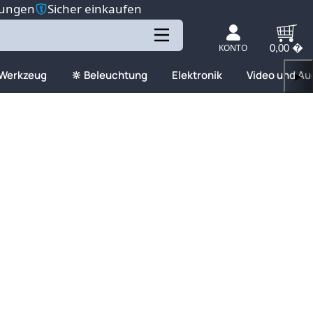
tungen
Sicher einkaufen
KONTO
0,00 �
 Werkzeug
🔆 Beleuchtung
Elektronik
Video und Au
▶