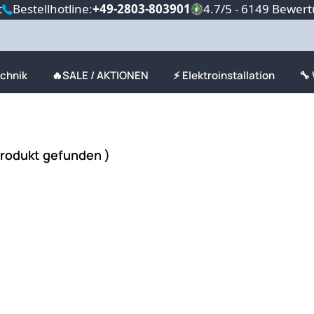
t
Bestellhotline:
+49-2803-803901
4.7/5 - 6149 Bewer
echnik
🔥SALE / AKTIONEN
⚡ Elektroinstallation
🔧
Produkt gefunden )