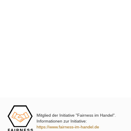
XmediaSat
Über uns
Impressum
Datenschutz
Widerrufsbelehrung
↩ Vertrag widerrufen
AGB
Kontakt
Mitglied der Initiative "Fairness im Handel".
Service
Informationen zur Initiative:
https://www.fairness-im-handel.de
Preisliste