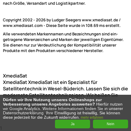
nach Größe, Versandart und Logistikpartner.
Copyright 2002 - 2026 by Ludger Seegers www.xmediasat.de /
www.xmediasat.com - Diese Seite wurde in 108.69 ms erstellt.
Alle verwendeten Markennamen und Bezeichnungen sind ein-
getragene Warenzeichen und Marken der jeweiligen Eigentümer.
Sie dienen nur zur Verdeutlichung der Kompatibilität unserer
Produkte mit den Produkten verschiedener Hersteller.
XmediaSat
XmediaSat
XmediaSat ist ein Spezialist für
Satellitentechnik in Wesel-Büderich. Lassen Sie sich die
modernste Satellitentechnik zeigen. Wir heißen Sie
Dürfen wir Ihre Nutzung unseres Onlineshops zur
herzlich willkommen!
Verbesserung unseres Angebotes auswerten?
Hierfür nutzen
Im Hamm 15
46487
Wesel
Nordrhein-Westfalen
wir Google Analytics. Weitere Informationen finden Sie in unserer
Datenschutzerklärung. Ihre Einwilligung ist freiwillig, Sie können
Telefon:
+492803803901
diese jederzeit für die Zukunft widerrufen.
mehr erfahren
Ja
Nein
1