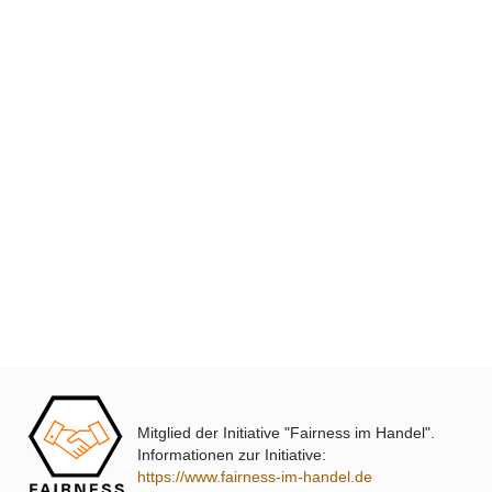
XmediaSat
Über uns
Impressum
Datenschutz
Widerrufsbelehrung
↩ Vertrag widerrufen
AGB
Kontakt
Mitglied der Initiative "Fairness im Handel".
Service
Informationen zur Initiative:
https://www.fairness-im-handel.de
Preisliste