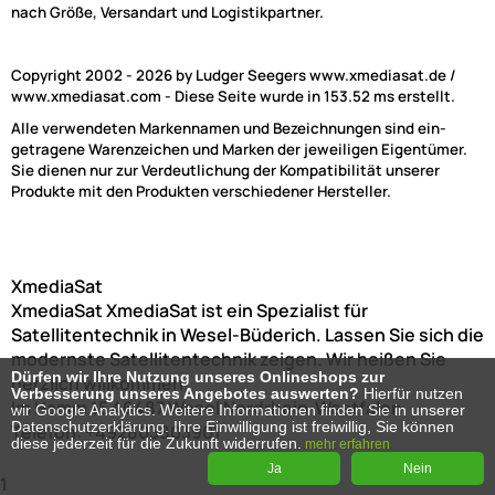
nach Größe, Versandart und Logistikpartner.
Copyright 2002 - 2026 by Ludger Seegers www.xmediasat.de /
www.xmediasat.com - Diese Seite wurde in 153.52 ms erstellt.
Alle verwendeten Markennamen und Bezeichnungen sind ein-
getragene Warenzeichen und Marken der jeweiligen Eigentümer.
Sie dienen nur zur Verdeutlichung der Kompatibilität unserer
Produkte mit den Produkten verschiedener Hersteller.
XmediaSat
XmediaSat
XmediaSat ist ein Spezialist für
Satellitentechnik in Wesel-Büderich. Lassen Sie sich die
modernste Satellitentechnik zeigen. Wir heißen Sie
Dürfen wir Ihre Nutzung unseres Onlineshops zur
herzlich willkommen!
Verbesserung unseres Angebotes auswerten?
Hierfür nutzen
Im Hamm 15
46487
Wesel
Nordrhein-Westfalen
wir Google Analytics. Weitere Informationen finden Sie in unserer
Datenschutzerklärung. Ihre Einwilligung ist freiwillig, Sie können
Telefon:
+492803803901
diese jederzeit für die Zukunft widerrufen.
mehr erfahren
Ja
Nein
1