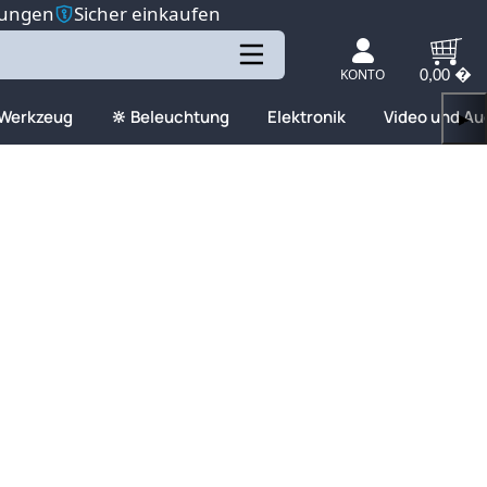
tungen
Sicher einkaufen
KONTO
0,00 �
 Werkzeug
🔆 Beleuchtung
Elektronik
Video und Au
▶