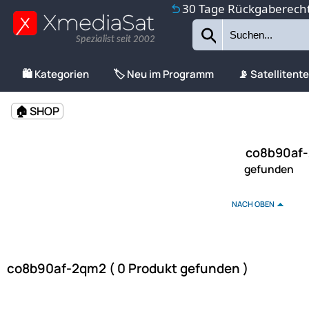
30 Tage Rückgaberech
Spezialist seit 2002
🛍️ Kategorien
🏷️ Neu im Programm
📡 Satellitent
🏠 SHOP
co8b90af-
gefunden
NACH OBEN
co8b90af-2qm2 ( 0 Produkt gefunden )