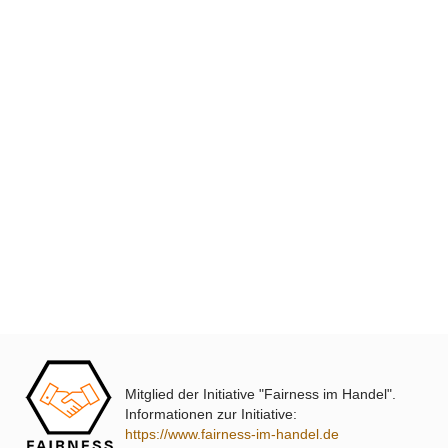
XmediaSat
Über uns
Impressum
Datenschutz
Widerrufsbelehrung
↩ Vertrag widerrufen
AGB
Kontakt
Mitglied der Initiative "Fairness im Handel".
Service
Informationen zur Initiative:
https://www.fairness-im-handel.de
Preisliste