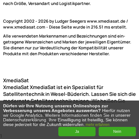
nach Größe, Versandart und Logistikpartner.
Copyright 2002 - 2026 by Ludger Seegers www.xmediasat.de /
www.xmediasat.com - Diese Seite wurde in 216.51 ms erstellt.
Alle verwendeten Markennamen und Bezeichnungen sind ein-
getragene Warenzeichen und Marken der jeweiligen Eigentümer.
Sie dienen nur zur Verdeutlichung der Kompatibilität unserer
Produkte mit den Produkten verschiedener Hersteller.
XmediaSat
XmediaSat
XmediaSat ist ein Spezialist für
Satellitentechnik in Wesel-Büderich. Lassen Sie sich die
modernste Satellitentechnik zeigen. Wir heißen Sie
Dürfen wir Ihre Nutzung unseres Onlineshops zur
herzlich willkommen!
Verbesserung unseres Angebotes auswerten?
Hierfür nutzen
Im Hamm 15
46487
Wesel
Nordrhein-Westfalen
wir Google Analytics. Weitere Informationen finden Sie in unserer
Datenschutzerklärung. Ihre Einwilligung ist freiwillig, Sie können
Telefon:
+492803803901
diese jederzeit für die Zukunft widerrufen.
mehr erfahren
Ja
Nein
1