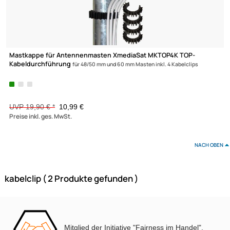
XmediaSat
Über uns
Impressum
Datenschutz
Widerrufsbelehrung
↩ Vertrag widerrufen
Mastkappe für Antennenmasten XmediaSat MKTOP4K TOP-
Kabeldurchführung
für 48/50 mm und 60 mm Masten inkl. 4 Kabelclips
AGB
(38)
Kontakt
Service
Preisliste
UVP 19,90 € *
10,99 €
Versandkosten
Preise inkl. ges. MwSt.
Partner
Zahlungsarten
NAC
Wir versenden mit
Mitglied der Initiative "Fairness im Handel".