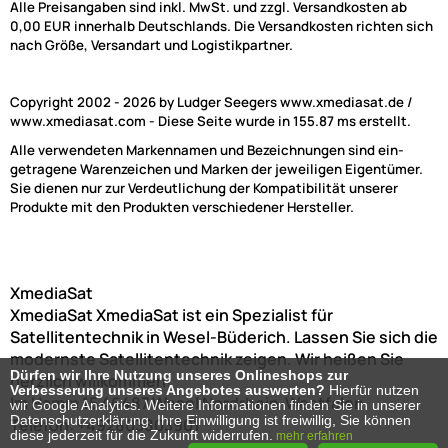
Alle Preisangaben sind inkl. MwSt. und zzgl. Versandkosten ab
0,00 EUR innerhalb Deutschlands. Die Versandkosten richten sich
nach Größe, Versandart und Logistikpartner.
Copyright 2002 - 2026 by Ludger Seegers www.xmediasat.de /
www.xmediasat.com - Diese Seite wurde in 155.87 ms erstellt.
Alle verwendeten Markennamen und Bezeichnungen sind ein-
getragene Warenzeichen und Marken der jeweiligen Eigentümer.
Sie dienen nur zur Verdeutlichung der Kompatibilität unserer
Produkte mit den Produkten verschiedener Hersteller.
XmediaSat
XmediaSat
XmediaSat ist ein Spezialist für
Satellitentechnik in Wesel-Büderich. Lassen Sie sich die
modernste Satellitentechnik zeigen. Wir heißen Sie
Dürfen wir Ihre Nutzung unseres Onlineshops zur
herzlich willkommen!
Verbesserung unseres Angebotes auswerten?
Hierfür nutzen
Im Hamm 15
46487
Wesel
Nordrhein-Westfalen
wir Google Analytics. Weitere Informationen finden Sie in unserer
Datenschutzerklärung. Ihre Einwilligung ist freiwillig, Sie können
Telefon:
+492803803901
diese jederzeit für die Zukunft widerrufen.
mehr erfahren