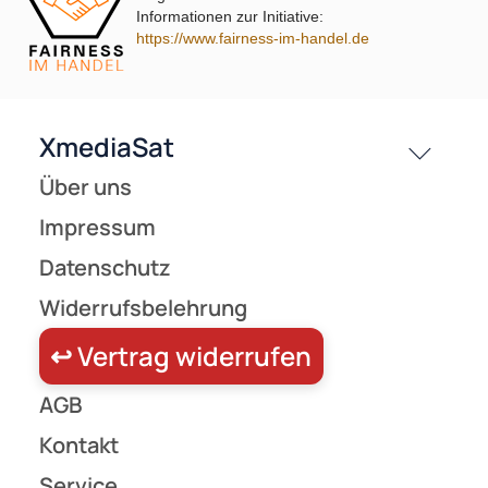
Unsere Leistungen
Informationen zur Initiative:
kabelclip ( 2 Produkte gefunden )
https://www.fairness-im-handel.de