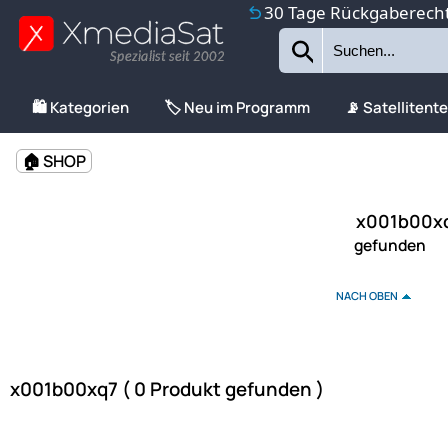
30 Tage Rückgaberech
Spezialist seit 2002
🛍️ Kategorien
🏷️ Neu im Programm
📡 Satellitent
🏠 SHOP
x001b00xq
gefunden
NACH OBEN
x001b00xq7 ( 0 Produkt gefunden )