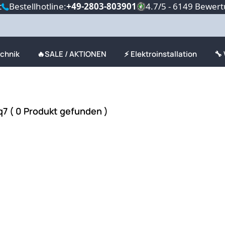
t
Bestellhotline:
+49-2803-803901
4.7/5 - 6149 Bewer
echnik
🔥SALE / AKTIONEN
⚡ Elektroinstallation
🔧
7 ( 0 Produkt gefunden )