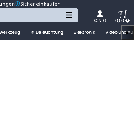
tungen
Sicher einkaufen
KONTO
0,00 �
 Werkzeug
🔆 Beleuchtung
Elektronik
Video und Au
▶