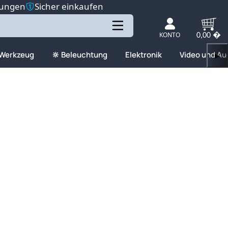
tungen
Sicher einkaufen
KONTO
0,00 �
 Werkzeug
🔆 Beleuchtung
Elektronik
Video und Au
▶