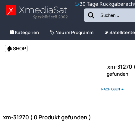
30 Tage Rückgaberech
Spezialist seit 2002
🛍️ Kategorien
🏷️ Neu im Programm
📡 Satellitent
🏠 SHOP
xm-31270 (
gefunden
NACH OBEN
xm-31270 ( 0 Produkt gefunden )