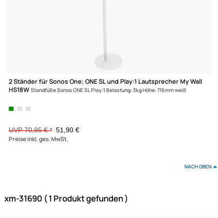
-26,8%
2 Ständer für Sonos One; ONE SL und Play:1 Lautsprecher My Wa
HS18W
Standfüße Sonos ONE SL Play:1 Belastung: 3kg Höhe: 716mm weiß
XmediaSat
Über uns
Impressum
UVP 70,95 € *
51,90 €
Datenschutz
Preise inkl. ges. MwSt.
Widerrufsbelehrung
↩ Vertrag widerrufen
NAC
AGB