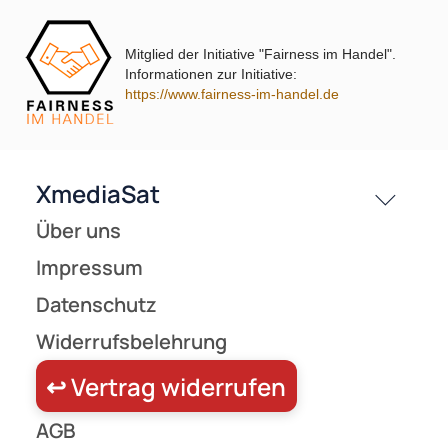
Kontakt
Service
xm-31690 ( 1 Produkt gefunden )
Mitglied der Initiative "Fairness im Handel".
Preisliste
Informationen zur Initiative:
Versandkosten
https://www.fairness-im-handel.de
Partner
Zahlungsarten
Wir versenden mit
Unsere Leistungen