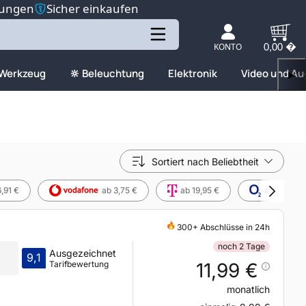
tungen
Sicher einkaufen
KONTO
0,00 �
 Werkzeug
🔆 Beleuchtung
Elektronik
Video und Au
▶