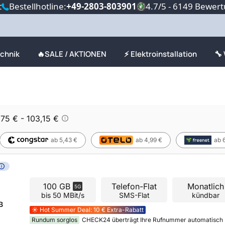
t
Bestellhotline:
+49-2803-803901
4.7/5 - 6149 Bewer
echnik
🔥SALE / AKTIONEN
⚡ Elektroinstallation
🔧