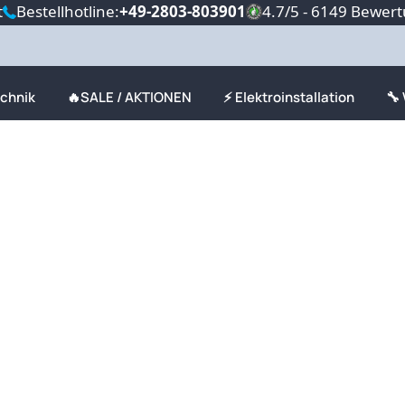
t
Bestellhotline:
+49-2803-803901
4.7/5 - 6149 Bewer
echnik
🔥SALE / AKTIONEN
⚡ Elektroinstallation
🔧