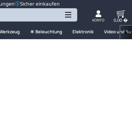
tungen
Sicher einkaufen
KONTO
0,00 �
 Werkzeug
🔆 Beleuchtung
Elektronik
Video und Au
▶