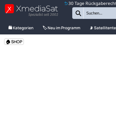
30 Tage Rückgaberech
Spezialist seit 2002
🛍️ Kategorien
🏷️ Neu im Programm
📡 Satellitent
🏠 SHOP