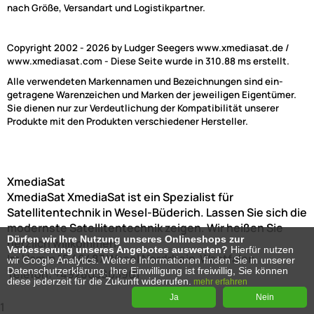
nach Größe, Versandart und Logistikpartner.
Copyright 2002 - 2026 by Ludger Seegers www.xmediasat.de /
www.xmediasat.com - Diese Seite wurde in 310.88 ms erstellt.
Alle verwendeten Markennamen und Bezeichnungen sind ein-
getragene Warenzeichen und Marken der jeweiligen Eigentümer.
Sie dienen nur zur Verdeutlichung der Kompatibilität unserer
Produkte mit den Produkten verschiedener Hersteller.
XmediaSat
XmediaSat
XmediaSat ist ein Spezialist für
Satellitentechnik in Wesel-Büderich. Lassen Sie sich die
modernste Satellitentechnik zeigen. Wir heißen Sie
Dürfen wir Ihre Nutzung unseres Onlineshops zur
herzlich willkommen!
Verbesserung unseres Angebotes auswerten?
Hierfür nutzen
Im Hamm 15
46487
Wesel
Nordrhein-Westfalen
wir Google Analytics. Weitere Informationen finden Sie in unserer
Datenschutzerklärung. Ihre Einwilligung ist freiwillig, Sie können
Telefon:
+492803803901
diese jederzeit für die Zukunft widerrufen.
mehr erfahren
Ja
Nein
1