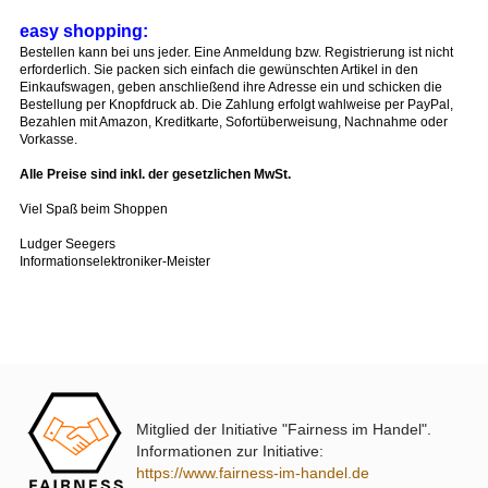
Wenn Sie Fragen zu unseren Produkten haben oder eine technische
Beratung möchten, einfach anrufen. Wir stehen Ihnen mit Rat und Tat z
Seite.
easy shopping:
Bestellen kann bei uns jeder. Eine Anmeldung bzw. Registrierung ist ni
erforderlich. Sie packen sich einfach die gewünschten Artikel in den
Einkaufswagen, geben anschließend ihre Adresse ein und schicken di
Bestellung per Knopfdruck ab. Die Zahlung erfolgt wahlweise per PayP
Bezahlen mit Amazon, Kreditkarte, Sofortüberweisung, Nachnahme od
Vorkasse.
XmediaSat
Alle Preise sind inkl. der gesetzlichen MwSt.
Über uns
Impressum
Viel Spaß beim Shoppen
Datenschutz
Ludger Seegers
Widerrufsbelehrung
Informationselektroniker-Meister
↩ Vertrag widerrufen
AGB
Kontakt
Mitglied der Initiative "Fairness im Handel".
Service
Informationen zur Initiative:
https://www.fairness-im-handel.de
Preisliste