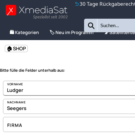
30 Tage Rückgaberech
Spezialist seit 2002
🛍️ Kategorien
🏷️ Neu im Programm
📡 Satellitent
🏠 SHOP
Bitte fülle die Felder unterhalb aus:
VORNAME
NACHNAME
FIRMA