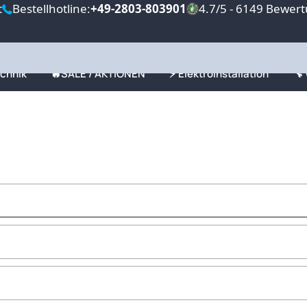
t
Bestellhotline:
+49-2803-803901
4.7/5 - 6149 Bewer
echnik
🔥SALE / AKTIONEN
⚡ Elektroinstallation
🔧