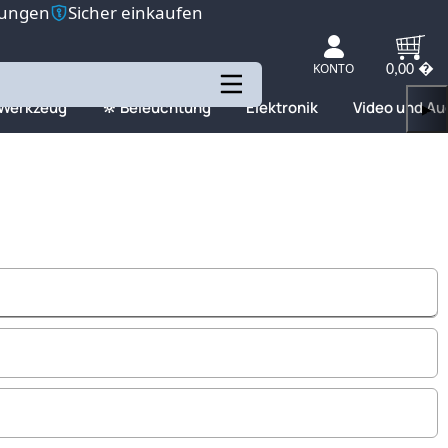
tungen
Sicher einkaufen
KONTO
0,00 �
 Werkzeug
🔆 Beleuchtung
Elektronik
Video und Au
▶