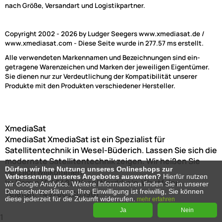
nach Größe, Versandart und Logistikpartner.
Copyright 2002 - 2026 by Ludger Seegers www.xmediasat.de /
www.xmediasat.com - Diese Seite wurde in 277.57 ms erstellt.
Alle verwendeten Markennamen und Bezeichnungen sind ein-
getragene Warenzeichen und Marken der jeweiligen Eigentümer.
Sie dienen nur zur Verdeutlichung der Kompatibilität unserer
Produkte mit den Produkten verschiedener Hersteller.
XmediaSat
XmediaSat
XmediaSat ist ein Spezialist für
Satellitentechnik in Wesel-Büderich. Lassen Sie sich die
modernste Satellitentechnik zeigen. Wir heißen Sie
Dürfen wir Ihre Nutzung unseres Onlineshops zur
herzlich willkommen!
Verbesserung unseres Angebotes auswerten?
Hierfür nutzen
Im Hamm 15
46487
Wesel
Nordrhein-Westfalen
wir Google Analytics. Weitere Informationen finden Sie in unserer
Datenschutzerklärung. Ihre Einwilligung ist freiwillig, Sie können
Telefon:
+492803803901
diese jederzeit für die Zukunft widerrufen.
mehr erfahren
Ja
Nein
1