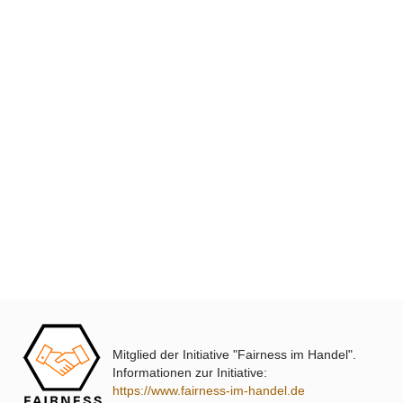
XmediaSat
Über uns
Impressum
Datenschutz
Widerrufsbelehrung
↩ Vertrag widerrufen
AGB
Kontakt
Mitglied der Initiative "Fairness im Handel".
Service
Informationen zur Initiative:
https://www.fairness-im-handel.de
Preisliste