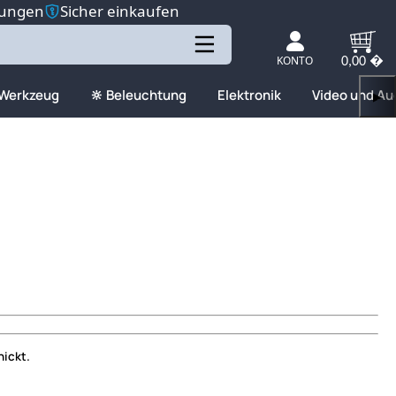
tungen
Sicher einkaufen
KONTO
0,00 �
 Werkzeug
🔆 Beleuchtung
Elektronik
Video und Au
▶
hickt.