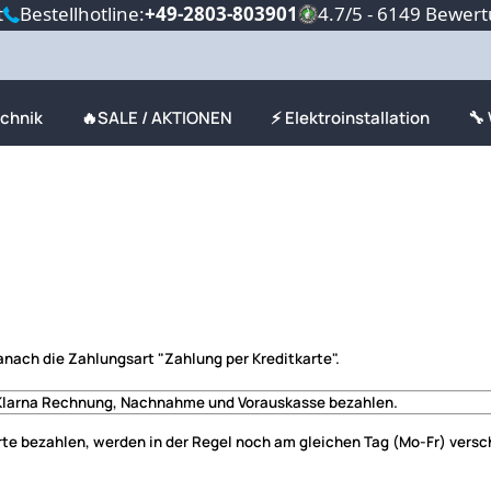
t
Bestellhotline:
+49-2803-803901
4.7/5 - 6149 Bewer
echnik
🔥SALE / AKTIONEN
⚡ Elektroinstallation
🔧
nach die Zahlungsart "Zahlung per Kreditkarte".
Klarna Rechnung, Nachnahme und Vorauskasse
bezahlen.
rte bezahlen, werden in der Regel noch am gleichen Tag (Mo-Fr) versc