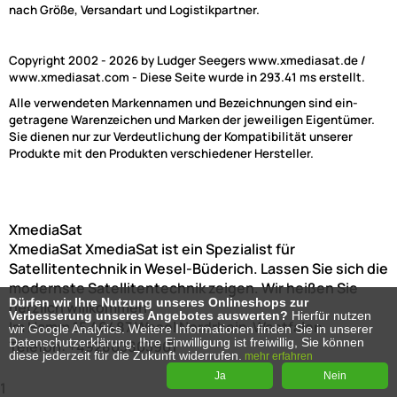
nach Größe, Versandart und Logistikpartner.
Copyright 2002 - 2026 by Ludger Seegers www.xmediasat.de /
www.xmediasat.com - Diese Seite wurde in 293.41 ms erstellt.
Alle verwendeten Markennamen und Bezeichnungen sind ein-
getragene Warenzeichen und Marken der jeweiligen Eigentümer.
Sie dienen nur zur Verdeutlichung der Kompatibilität unserer
Produkte mit den Produkten verschiedener Hersteller.
XmediaSat
XmediaSat
XmediaSat ist ein Spezialist für
Satellitentechnik in Wesel-Büderich. Lassen Sie sich die
modernste Satellitentechnik zeigen. Wir heißen Sie
Dürfen wir Ihre Nutzung unseres Onlineshops zur
herzlich willkommen!
Verbesserung unseres Angebotes auswerten?
Hierfür nutzen
Im Hamm 15
46487
Wesel
Nordrhein-Westfalen
wir Google Analytics. Weitere Informationen finden Sie in unserer
Datenschutzerklärung. Ihre Einwilligung ist freiwillig, Sie können
Telefon:
+492803803901
diese jederzeit für die Zukunft widerrufen.
mehr erfahren
Ja
Nein
1