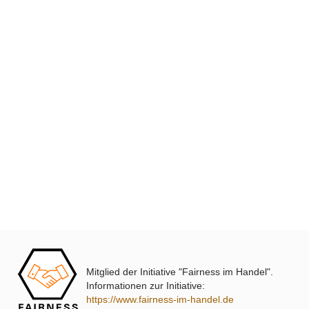
XmediaSat
Über uns
Impressum
Datenschutz
Widerrufsbelehrung
↩ Vertrag widerrufen
AGB
Kontakt
Mitglied der Initiative "Fairness im Handel".
Service
Informationen zur Initiative:
https://www.fairness-im-handel.de
Preisliste