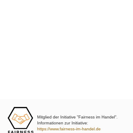
XmediaSat
Über uns
Impressum
Datenschutz
Widerrufsbelehrung
↩ Vertrag widerrufen
AGB
Kontakt
Mitglied der Initiative "Fairness im Handel".
Service
Informationen zur Initiative:
https://www.fairness-im-handel.de
Preisliste