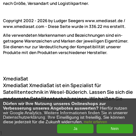
nach Größe, Versandart und Logistikpartner.
Copyright 2002 - 2026 by Ludger Seegers www.xmediasat.de /
www.xmediasat.com - Diese Seite wurde in 336.22 ms erstellt.
Alle verwendeten Markennamen und Bezeichnungen sind ein-
getragene Warenzeichen und Marken der jeweiligen Eigentümer.
Sie dienen nur zur Verdeutlichung der Kompatibilität unserer
Produkte mit den Produkten verschiedener Hersteller.
XmediaSat
XmediaSat
XmediaSat ist ein Spezialist für
Satellitentechnik in Wesel-Büderich. Lassen Sie sich die
modernste Satellitentechnik zeigen. Wir heißen Sie
Dürfen wir Ihre Nutzung unseres Onlineshops zur
herzlich willkommen!
Verbesserung unseres Angebotes auswerten?
Hierfür nutzen
Im Hamm 15
46487
Wesel
Nordrhein-Westfalen
wir Google Analytics. Weitere Informationen finden Sie in unserer
Datenschutzerklärung. Ihre Einwilligung ist freiwillig, Sie können
Telefon:
+492803803901
diese jederzeit für die Zukunft widerrufen.
mehr erfahren
Ja
Nein
1