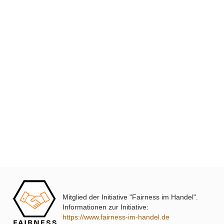
XmediaSat
Über uns
Impressum
Datenschutz
Widerrufsbelehrung
↩ Vertrag widerrufen
AGB
Kontakt
Mitglied der Initiative "Fairness im Handel".
Service
Informationen zur Initiative:
https://www.fairness-im-handel.de
Preisliste