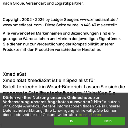
nach Größe, Versandart und Logistikpartner.
Copyright 2002 - 2026 by Ludger Seegers www.xmediasat.de /
www.xmediasat.com - Diese Seite wurde in 448.43 ms erstellt.
Alle verwendeten Markennamen und Bezeichnungen sind ein-
getragene Warenzeichen und Marken der jeweiligen Eigentümer.
Sie dienen nur zur Verdeutlichung der Kompatibilität unserer
Produkte mit den Produkten verschiedener Hersteller.
XmediaSat
XmediaSat
XmediaSat ist ein Spezialist für
Satellitentechnik in Wesel-Büderich. Lassen Sie sich die
modernste Satellitentechnik zeigen. Wir heißen Sie
Dürfen wir Ihre Nutzung unseres Onlineshops zur
herzlich willkommen!
Verbesserung unseres Angebotes auswerten?
Hierfür nutzen
Im Hamm 15
46487
Wesel
Nordrhein-Westfalen
wir Google Analytics. Weitere Informationen finden Sie in unserer
Datenschutzerklärung. Ihre Einwilligung ist freiwillig, Sie können
Telefon:
+492803803901
diese jederzeit für die Zukunft widerrufen.
mehr erfahren
Ja
Nein
1