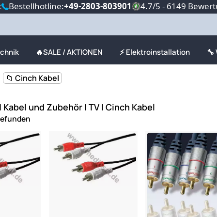
t
Bestellhotline:
+49-2803-803901
4.7/5 - 6149 Bewer
echnik
🔥SALE / AKTIONEN
⚡ Elektroinstallation
🔧
📁 Cinch Kabel
 | Kabel und Zubehör | TV | Cinch Kabel
gefunden