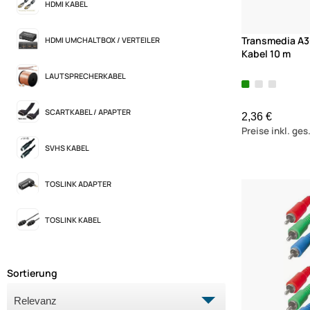
HDMI KABEL
Transmedia A3
HDMI UMCHALTBOX / VERTEILER
Kabel 10 m
LAUTSPRECHERKABEL
SCARTKABEL / APAPTER
2,36 €
Preise inkl. ge
SVHS KABEL
TOSLINK ADAPTER
TOSLINK KABEL
Sortierung