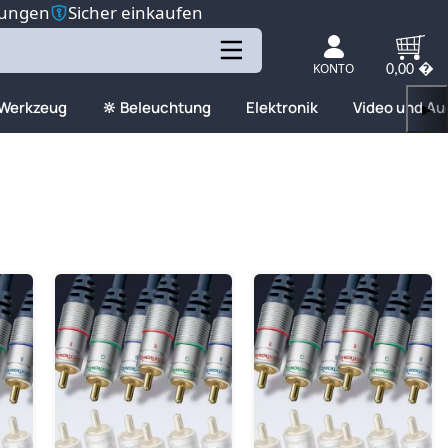
tungen
Sicher einkaufen
KONTO
0,00 �
 Werkzeug
🔆 Beleuchtung
Elektronik
Video und Au
▶