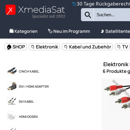
30 Tage Rückgaberech
Spezialist seit 2002
🛍️ Kategorien
🏷️ Neu im Programm
📡 Satellitent
🏠 SHOP
📁 Elektronik
📁 Kabel und Zubehör
📁 TV
Elektronik
6 Produkte 
CINCH KABEL
DVI / HDMI ADAPTER
DVI KABEL
HDMI DOSEN