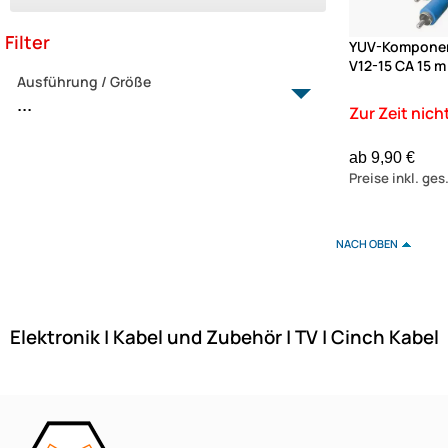
Filter
YUV-Komponen
V12-15 CA 15 m
Ausführung / Größe
...
10 m
ab 9,90 €
15 m
Preise inkl. ge
2 m
2.5 m
3 m
NACH OBEN
5 m
Elektronik | Kabel und Zubehör | TV | Cinch Kabel