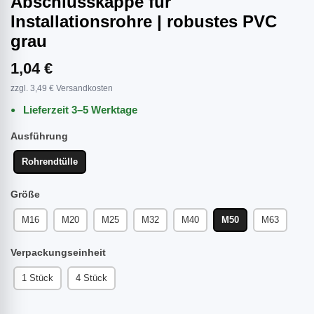
Abschlusskappe für
Installationsrohre | robustes PVC
grau
1,04 €
zzgl. 3,49 € Versandkosten
Lieferzeit 3–5 Werktage
Ausführung
Rohrendtülle
Größe
M16
M20
M25
M32
M40
M50
M63
Verpackungseinheit
1 Stück
4 Stück