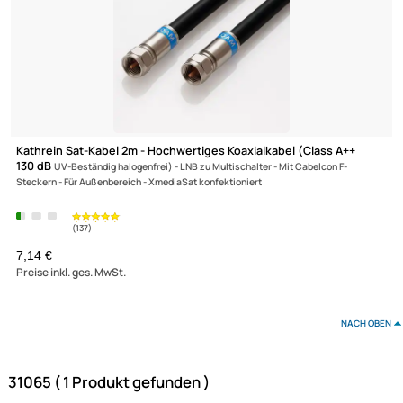
Kathrein Sat-Kabel 2m - Hochwertiges Koaxialkabel (Class A++
130 dB
UV-Beständig halogenfrei) - LNB zu Multischalter - Mit Cabelcon F-
Steckern - Für Außenbereich - XmediaSat konfektioniert
XmediaSat
Über uns
Impressum
Datenschutz
7,14 €
Preise inkl. ges. MwSt.
Widerrufsbelehrung
↩ Vertrag widerrufen
AGB