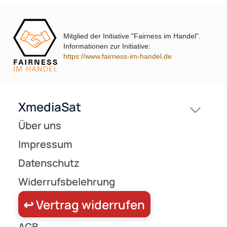
NAC
Kontakt
Service
31065 ( 1 Produkt gefunden )
Mitglied der Initiative "Fairness im Handel".
Preisliste
Informationen zur Initiative:
Versandkosten
https://www.fairness-im-handel.de
Partner
Zahlungsarten
Wir versenden mit
Unsere Leistungen
(137)