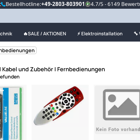
t
Bestellhotline:
+49-2803-803901
4.7/5 - 6149 Bewer
echnik
🔥SALE / AKTIONEN
⚡ Elektroinstallation
🔧
rnbedienungen
 | Kabel und Zubehör | Fernbedienungen
gefunden