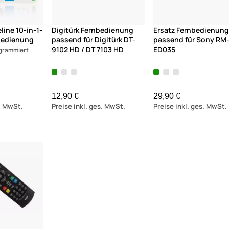
line 10-in-1-
Digitürk Fernbedienung
Ersatz Fernbedienun
bedienung
passend für Digitürk DT-
passend für Sony RM
9102 HD / DT 7103 HD
ED035
grammiert
12,90 €
29,90 €
s. MwSt.
Preise inkl. ges. MwSt.
Preise inkl. ges. MwSt.