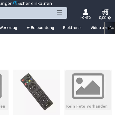
tungen
Sicher einkaufen
KONTO
0,00 �
 Werkzeug
🔆 Beleuchtung
Elektronik
Video und Au
▶