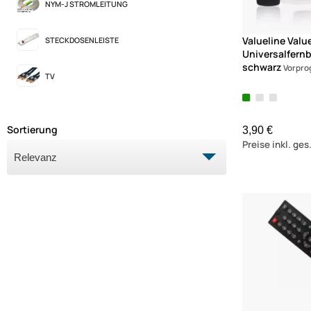
NYM-J STROMLEITUNG
Valueline Value
STECKDOSENLEISTE
Universalfern
schwarz
Vorpro
TV
Sortierung
3,90 €
Preise inkl. ge