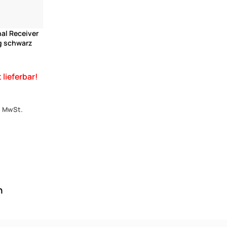
al Receiver
g schwarz
s. MwSt.
n