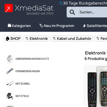
30 Tage Rückgaberech
Spezialist seit 2002
🛍️ Kategorien
🏷️ Neu im Programm
📡 Satellitent
🏠 SHOP
📁 Elektronik
📁 Kabel und Zubehör
📁 Fe
Elektronik
6 Produkte 
ÜBERSPANNUNGSSCHUTZ
FERNBEDIENUNGEN
NETZKABEL
NETZTEILE