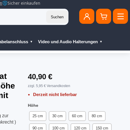
en
Sicher einkaufen
Suchen
abelanschluss
Video und Audio Halterungen
at
40,90 €
höhe
zzgl. 5,95 € Versandkosten
mit
Derzeit nicht lieferbar
Höhe
 zur
25 cm
30 cm
60 cm
80 cm
krecht )
90 cm
100 cm
120 cm
150 cm