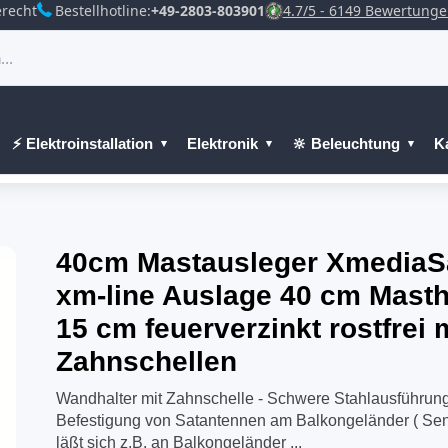
recht
Bestellhotline:
+49-2803-803901
4.7/5 - 6149 Bewertung
⚡ Elektroinstallation
Elektronik
🔆 Beleuchtung
K
40cm Mastausleger XmediaS
xm-line Auslage 40 cm Mast
15 cm feuerverzinkt rostfrei 
Zahnschellen
Wandhalter mit Zahnschelle - Schwere Stahlausführung
Befestigung von Satantennen am Balkongeländer ( Sen
läßt sich z.B. an Balkongeländer ...