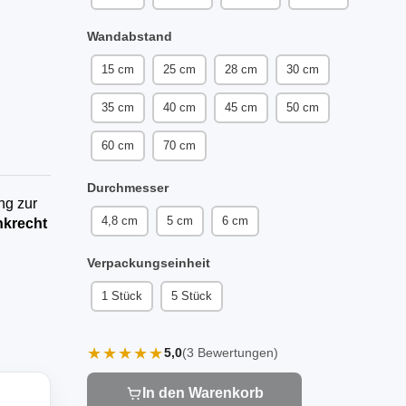
Wandabstand
15 cm
25 cm
28 cm
30 cm
35 cm
40 cm
45 cm
50 cm
60 cm
70 cm
Durchmesser
ng zur
4,8 cm
5 cm
6 cm
krecht
Verpackungseinheit
1 Stück
5 Stück
★★★★★
5,0
(3 Bewertungen)
In den Warenkorb