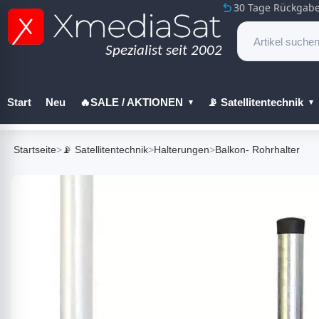
30 Tage Rückgabe
Start
Neu
🔥SALE / AKTIONEN
📡 Satellitentechnik
🔧 Werkzeug
Startseite
>
📡 Satellitentechnik
>
Halterungen
>
Balkon- Rohrhalter