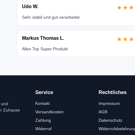
Udo W.
★★★
Sehr stabil und gut verarbeitet.
Markus Thomas L.
★★★
Alles Top Super Produkt
Service
Rechtliches
Kontakt
Impressum
 und
ür Zuhause
Versandkosten
AGB
Zahlung
Datenschutz
Widerruf
Widerrufsbelehrun