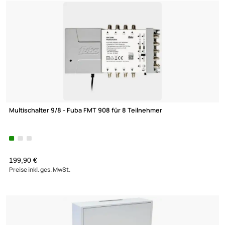
Multischalter 5/16 - Fuba FMT 516 für 16 Teilnehmer
UVP 199,90 € *
189,90 €
(6)
Preise inkl. ges. MwSt.
-56,7%