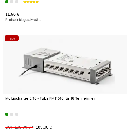
DUR-line Switch Master DiSEqC Schalter 2/1 2 Satelliten für
1 Teilehmer
UVP 11,90 € *
8,90 €
Preise inkl. ges. MwSt.