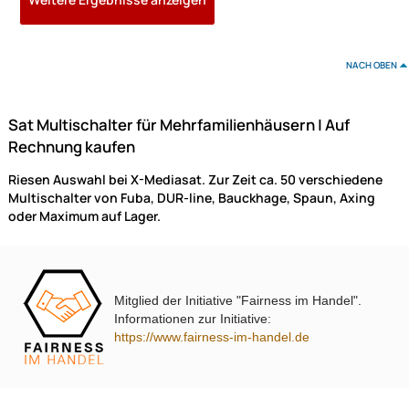
Multischalter-Paneel für die Verteilung von Satellitensignalen und terrestrisch
Signalen auf 4 Ausgänge mit je 16 Nutzerfrequenzen.
499,- €
Preise inkl. ges. MwSt.
Mitglied der Initiative "Fairness im Handel".
Informationen zur Initiative:
https://www.fairness-im-handel.de
Fuba FVP 300 SL Verteiler-Paneel mit Gehäuse
vormontiertes Vertei