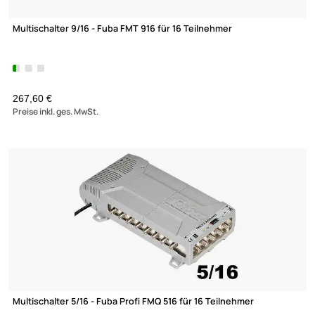
Dur-Line V1 M Verteilerschrank 400x400
84,90 €
(1)
Preise inkl. ges. MwSt.
-21,8%