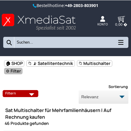
Bestellhotline:
+49-2803-803901
Spezialist seit 2002
KONTO
🏠 SHOP
📁 📡 Satellitentechnik
📁 Multischalter
⚙️ Filter
Sort
MULTISCHALTER 5/8
MULTISCHALTER 5/12
Filtern
MULTISCHALTER 5/16
MULTISCHALTER 5/20
Sat Multischalter für Mehrfamilienhäusern | Auf
MULTISCHALTER 9/8
MULTISCHALTER 9/16
Rechnung kaufen