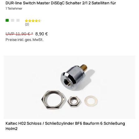
DUR-line SDS411 DiSEqC Schalter 4/1 4 Satelliten für 1 Teilnehm
(6)
UVP 14,90 € *
ab 11,39 €
Preise inkl. ges. MwSt.
-25,2%