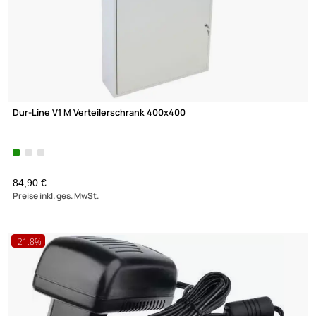
Sat-Umschalter XmediaSat US2 2 Satelliten für 1 Teilehmer
Umschalter für BK- und SAT-Anlagen F-Buchse - 2x F-Buchse
UVP 15,95 € *
6,90 €
Preise inkl. ges. MwSt.
(2)