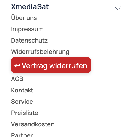
Paneel mit einem Basisverstärker OSV 505 und zwei Verteilern FVK 525. Damit
werden die vier Satellitenebenen und terrestrische Signale auf drei Ableitunge
aufgeteilt.
569,90 €
Preise inkl. ges. MwSt.