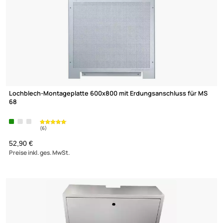
DiSEqC Schalter 2/1 | DiSEqC Umschalter Global Invacom 2 Satel
für 1 Teilehmer
(6)
UVP 15,95 € *
6,90 €
Preise inkl. ges. MwSt.