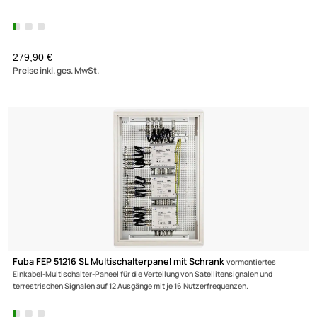
Netzteil mit F-Anschluss 18 V / 1200 mA passend für Kathrein
Polytron
Jultec Spaun DUR-line
UVP 22,90 € *
17,90 €
Preise inkl. ges. MwSt.
(2)
Multischalter 9/16 - Fuba FMT 916 für 16 Teilnehmer