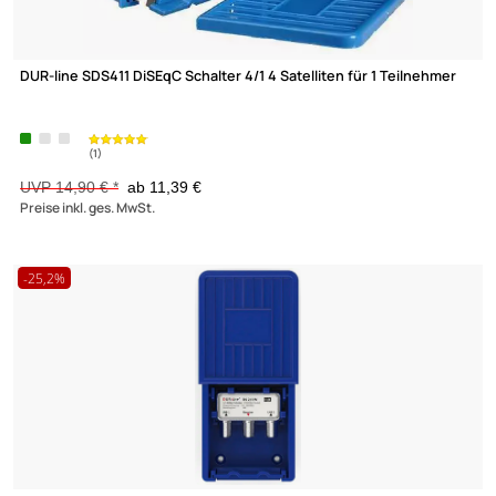
(1)
Kaltec MS 64-LB Antennenschrank mit 4-fach Verriegelung
H600xB400xT200 mm ohne Lochblech-Montageplatte
82,30 €
Preise inkl. ges. MwSt.
-23,6%