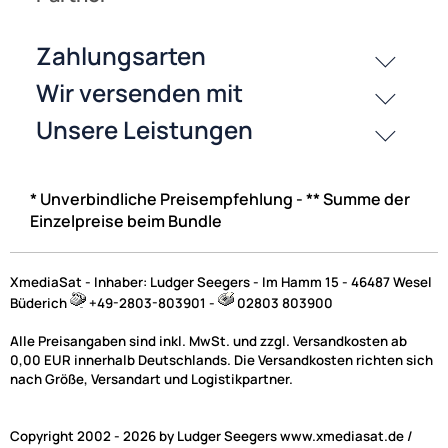
Fuba FMP 520 SL Multischalterpanel 5/20 mit Schrank
vormontier
Multischalter-Paneel für den Empfang eines Satteliten mit
20 Teilnehmeranschlüssen
450,60 €
Preise inkl. ges. MwSt.
* Unverbindliche Preisempfehlung - ** Summe der
Einzelpreise beim Bundle
Weitere Ergebnisse anzeigen
XmediaSat - Inhaber: Ludger Seegers - Im Hamm 15 - 46487 Wesel
Büderich
+49-2803-803901 -
02803 803900
NAC
Alle Preisangaben sind inkl. MwSt. und zzgl. Versandkosten ab
0,00 EUR innerhalb Deutschlands. Die Versandkosten richten sich
nach Größe, Versandart und Logistikpartner.
Sat Multischalter für Mehrfamilienhäusern | Auf
Rechnung kaufen
Copyright 2002 - 2026 by Ludger Seegers www.xmediasat.de /