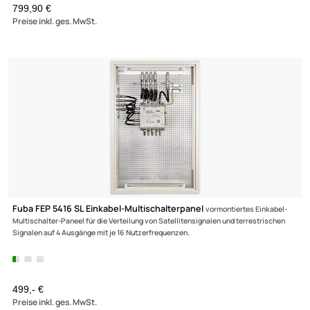
279,90 €
Preise inkl. ges. MwSt.
(1)
Fuba FEP 51216 SL Multischalterpanel mit Schrank
vormontiertes
Einkabel-Multischalter-Paneel für die Verteilung von Satellitensignalen und