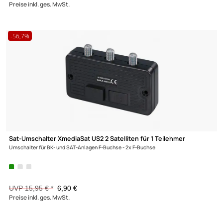
Kaltec H02 Schloss / Schließzylinder BF6 Bauform 6 Schließung
Holm2
11,50 €
Preise inkl. ges. MwSt.
-5%