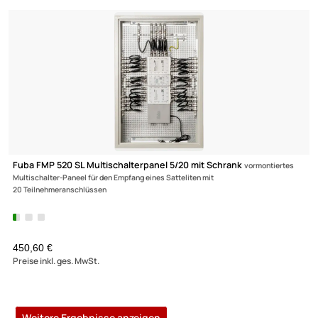
Satellitensignalen und terrestrischen Signalen auf 8 Ausgänge mit je
16 Nutzerfrequenzen.
799,90 €
Preise inkl. ges. MwSt.
Fuba FEP 5416 SL Einkabel-Multischalterpanel
vormontiertes Einkab