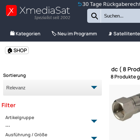
30 Tage Rückgaberech
Spezialist seit 2002
🛍️ Kategorien
🏷️ Neu im Programm
📡 Satellitent
🏠 SHOP
dc ( 8 Pro
Sortierung
8 Produkte 
Filter
Artikelgruppe
...
Ausführung / Größe
Abschlusswiderstände