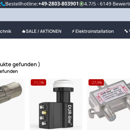
t
Bestellhotline:
+49-2803-803901
4.7/5 - 6149 Bewer
echnik
🔥SALE / AKTIONEN
⚡ Elektroinstallation
🔧
dukte gefunden )
gefunden
-11,1%
-27,9%