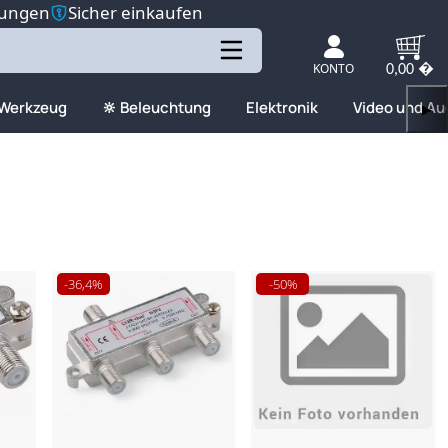
tungen
Sicher einkaufen
KONTO
0,00 �
 Werkzeug
🔆 Beleuchtung
Elektronik
Video und Au
▶
-36,4%
-50%