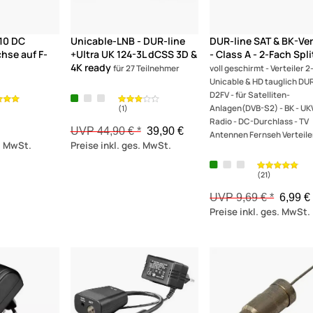
10 DC
Unicable-LNB - DUR-line
DUR-line SAT & BK-Ver
chse auf F-
+Ultra UK 124-3L dCSS 3D &
- Class A - 2-Fach Spli
4K ready
für 27 Teilnehmer
voll geschirmt - Verteiler 2
Unicable & HD tauglich DUR
D2FV - für Satelliten-
Anlagen(DVB-S2) - BK - U
Radio - DC-Durchlass - TV
UVP 44,90 € *
39,90 €
Antennen Fernseh Verteile
s. MwSt.
Preise inkl. ges. MwSt.
UVP 9,69 € *
6,99 
Preise inkl. ges. MwSt.