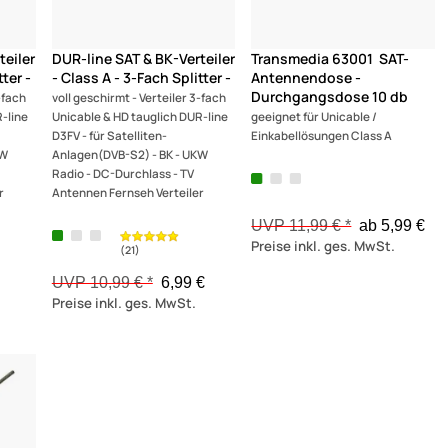
teiler
DUR-line SAT & BK-Verteiler
Transmedia 63001 SAT-
tter -
- Class A - 3-Fach Splitter -
Antennendose -
Durchgangsdose 10 db
-fach
voll geschirmt - Verteiler 3-fach
-line
Unicable & HD tauglich DUR-line
geeignet für Unicable /
D3FV - für Satelliten-
Einkabellösungen Class A
KW
Anlagen(DVB-S2) - BK - UKW
Radio - DC-Durchlass - TV
r
Antennen Fernseh Verteiler
UVP 11,99 € *
ab 5,99 €
Preise inkl. ges. MwSt.
€
UVP 10,99 € *
6,99 €
Preise inkl. ges. MwSt.