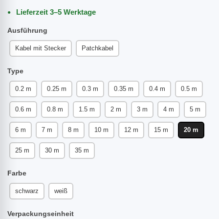
Lieferzeit 3–5 Werktage
Ausführung
Kabel mit Stecker
Patchkabel
Type
0.2 m
0.25 m
0.3 m
0.35 m
0.4 m
0.5 m
0.6 m
0.8 m
1.5 m
2 m
3 m
4 m
5 m
6 m
7 m
8 m
10 m
12 m
15 m
20 m
25 m
30 m
35 m
Farbe
schwarz
weiß
Verpackungseinheit